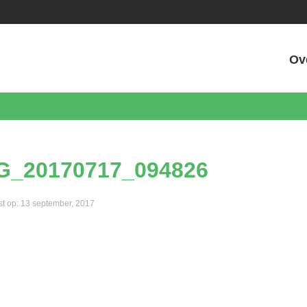
Ov
G_20170717_094826
st op: 13 september, 2017